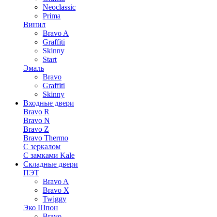
Neoclassic
Prima
Винил
Bravo A
Graffiti
Skinny
Start
Эмаль
Bravo
Graffiti
Skinny
Входные двери
Bravo R
Bravo N
Bravo Z
Bravo Thermo
С зеркалом
С замками Kale
Складные двери
ПЭТ
Bravo A
Bravo X
Twiggy
Эко Шпон
Bravo