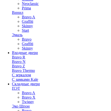
Neoclassic
Prima
Винил
Bravo A
Graffiti
Skinny
Start
Эмаль
Bravo
Graffiti
Skinny
Входные двери
Bravo R
Bravo N
Bravo Z
Bravo Thermo
С зеркалом
С замками Kale
Складные двери
ПЭТ
Bravo A
Bravo X
Twiggy
Эко Шпон
Bravo