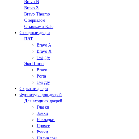
Bravo N
Bravo Z
Bravo Thermo
С зеркалом
С замками Kale
Складные двери
ПЭТ
Bravo A
Bravo X
Twiggy
Эко Шпон
Bravo
Porta
Twiggy
Скрытые двери
Фурнитура для дверей
Для входных дверей
Глазки
Замки
Накладки
Прочее
Ручки
Цилиндры