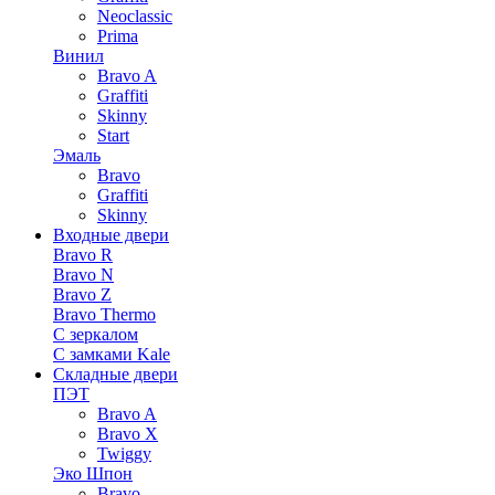
Neoclassic
Prima
Винил
Bravo A
Graffiti
Skinny
Start
Эмаль
Bravo
Graffiti
Skinny
Входные двери
Bravo R
Bravo N
Bravo Z
Bravo Thermo
С зеркалом
С замками Kale
Складные двери
ПЭТ
Bravo A
Bravo X
Twiggy
Эко Шпон
Bravo