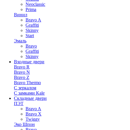
Neoclassic
Prima
Винил
Bravo A
Graffiti
Skinny
Start
Эмаль
Bravo
Graffiti
Skinny
Входные двери
Bravo R
Bravo N
Bravo Z
Bravo Thermo
С зеркалом
С замками Kale
Складные двери
ПЭТ
Bravo A
Bravo X
Twiggy
Эко Шпон
Bravo