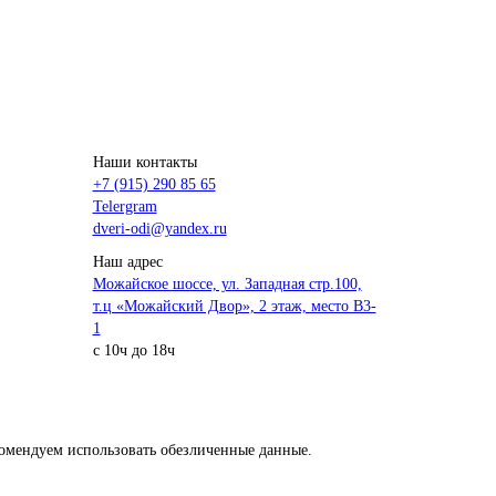
Наши контакты
+7 (915) 290 85 65
Telergram
dveri-odi@yandex.ru
Наш адрес
Можайское шоссе, ул. Западная стр.100,
т.ц «Можайский Двор», 2 этаж, место B3-
1
с 10ч до 18ч
омендуем использовать обезличенные данные.