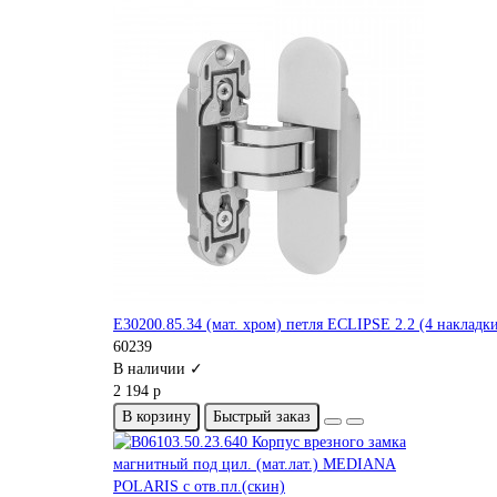
E30200.85.34 (мат. хром) петля ECLIPSE 2.2 (4 накладк
60239
В наличии ✓
2 194 р
В корзину
Быстрый заказ