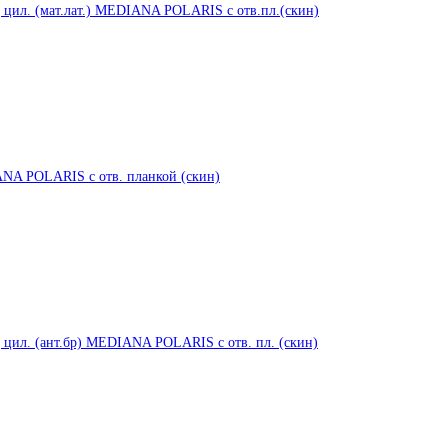
 цил. (мат.лат.) MEDIANA POLARIS с отв.пл.(скин)
IANA POLARIS с отв. планкой (скин)
 цил. (ант.бр) MEDIANA POLARIS с отв. пл. (скин)