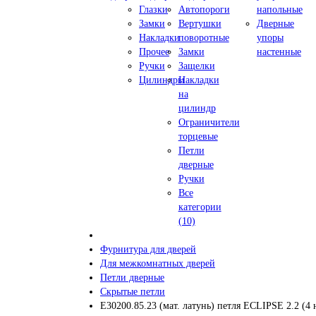
Глазки
Автопороги
напольные
Замки
Вертушки
Дверные
Накладки
поворотные
упоры
Прочее
Замки
настенные
Ручки
Защелки
Цилиндры
Накладки
на
цилиндр
Ограничители
торцевые
Петли
дверные
Ручки
Все
категории
(10)
Фурнитура для дверей
Для межкомнатных дверей
Петли дверные
Скрытые петли
E30200.85.23 (мат. латунь) петля ECLIPSE 2.2 (4