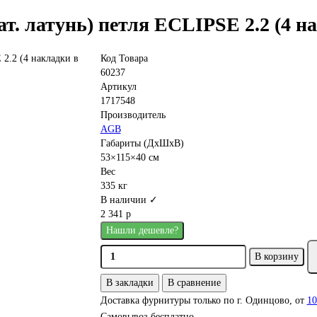
ат. латунь) петля ECLIPSE 2.2 (4 н
Код Товара
60237
Артикул
1717548
Производитель
AGB
Габариты (ДхШхВ)
53×115×40 см
Вес
335 кг
В наличии ✓
2 341 р
Нашли дешевле?
В корзину
В закладки
В сравнение
Доставка фурнитуры только по г. Одинцово, от
10
Самовывоз бесплатно