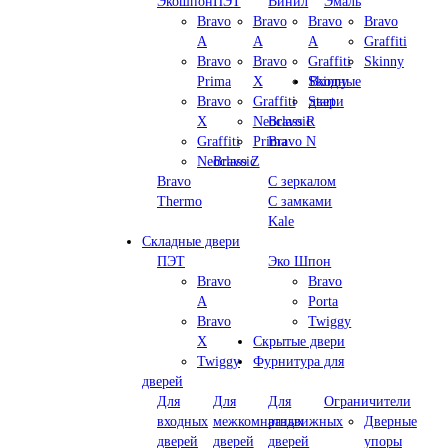
Экошпон
ПЭТ
Винил
Эмаль
Bravo
Bravo
Bravo
Bravo
A
A
A
Graffiti
Bravo
Bravo
Graffiti
Skinny
Prima
X
Skinny
Входные
Bravo
Graffiti
Start
двери
X
Neoclassic
Bravo R
Graffiti
Prima
Bravo N
Neoclassic
Bravo Z
Bravo
С зеркалом
Thermo
С замками
Kale
Складные двери
ПЭТ
Эко Шпон
Bravo
Bravo
A
Porta
Bravo
Twiggy
X
Скрытые двери
Twiggy
Фурнитура для
дверей
Для
Для
Для
Ограничители
входных
межкомнатных
раздвижных
Дверные
дверей
дверей
дверей
упоры