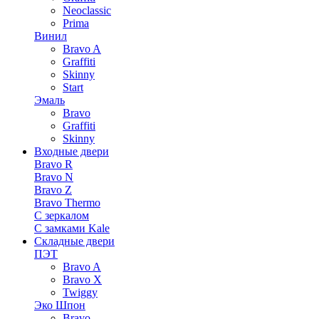
Neoclassic
Prima
Винил
Bravo A
Graffiti
Skinny
Start
Эмаль
Bravo
Graffiti
Skinny
Входные двери
Bravo R
Bravo N
Bravo Z
Bravo Thermo
С зеркалом
С замками Kale
Складные двери
ПЭТ
Bravo A
Bravo X
Twiggy
Эко Шпон
Bravo