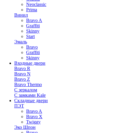
Neoclassic
Prima
Винил
Bravo A
Graffiti
Skinny
Start
Эмаль
Bravo
Graffiti
Skinny
Входные двери
Bravo R
Bravo N
Bravo Z
Bravo Thermo
С зеркалом
С замками Kale
Складные двери
ПЭТ
Bravo A
Bravo X
Twiggy
Эко Шпон
Bravo