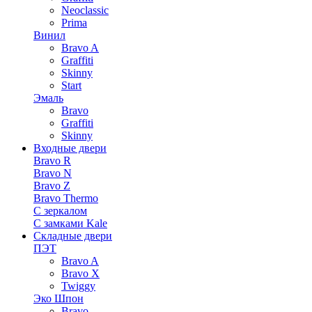
Neoclassic
Prima
Винил
Bravo A
Graffiti
Skinny
Start
Эмаль
Bravo
Graffiti
Skinny
Входные двери
Bravo R
Bravo N
Bravo Z
Bravo Thermo
С зеркалом
С замками Kale
Складные двери
ПЭТ
Bravo A
Bravo X
Twiggy
Эко Шпон
Bravo