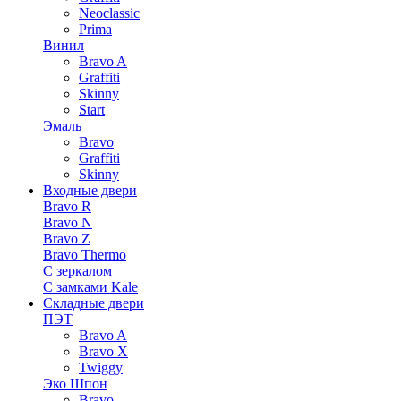
Neoclassic
Prima
Винил
Bravo A
Graffiti
Skinny
Start
Эмаль
Bravo
Graffiti
Skinny
Входные двери
Bravo R
Bravo N
Bravo Z
Bravo Thermo
С зеркалом
С замками Kale
Складные двери
ПЭТ
Bravo A
Bravo X
Twiggy
Эко Шпон
Bravo