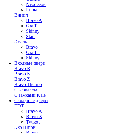
Neoclassic
Prima
Винил
Bravo A
Graffiti
Skinny
Start
Эмаль
Bravo
Graffiti
Skinny
Входные двери
Bravo R
Bravo N
Bravo Z
Bravo Thermo
С зеркалом
С замками Kale
Складные двери
ПЭТ
Bravo A
Bravo X
Twiggy
Эко Шпон
Bravo