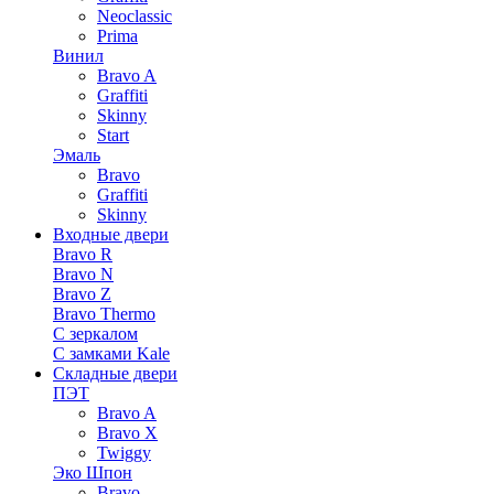
Neoclassic
Prima
Винил
Bravo A
Graffiti
Skinny
Start
Эмаль
Bravo
Graffiti
Skinny
Входные двери
Bravo R
Bravo N
Bravo Z
Bravo Thermo
С зеркалом
С замками Kale
Складные двери
ПЭТ
Bravo A
Bravo X
Twiggy
Эко Шпон
Bravo