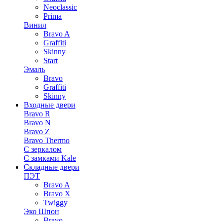
Neoclassic
Prima
Винил
Bravo A
Graffiti
Skinny
Start
Эмаль
Bravo
Graffiti
Skinny
Входные двери
Bravo R
Bravo N
Bravo Z
Bravo Thermo
С зеркалом
С замками Kale
Складные двери
ПЭТ
Bravo A
Bravo X
Twiggy
Эко Шпон
Bravo