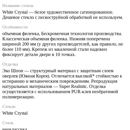
Название стекла
White Сrystal — белое художественное сатинированное.
Дешевое стекло с пескоструйной обработкой не используем.
Особенности
объемная филенка, Бескромочная технология производства.
Классическая объемная филенка. Нижняя поперечина
шириной 200 мм (у других производителей, как правило, не
более 110 мм). Крепеж из закаленной стали надежно
фиксирует детали двери в 10 точках.
Отделка
Эко Шпон — структурный материал с защитным слоем
оверлея (Южная Корея). Отличается высокой* стойкостью к
истиранию и механическим повреждениям. Репродукция
натуральных материалов — Super Realistic. Отделка
осуществляется с использованием PUR-клея необратимой
полимеризации.
Стекло
White Сrystal
Стиль
неоклассика