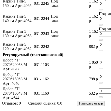
Карниз Тип-5
Под
1 162
031-2245
150 см Арт: 4965
заказ
р
Под за
Карниз Тип-5
Под
1 162
031-2244
140 см Арт: 4964
заказ
р
Под за
Карниз Тип-5
Под
1 162
031-2243
130 см Арт: 4963
заказ
р
Карниз Тип-5
031-2242
882 р
120 см Арт: 4962
Регулируемый (телескопический)
Добор "Т"
1 050
2070*200*8 М
031-1163
р
Арт: 4647
Добор "Т"
2070*150*8 М
031-1162
798 р
Арт: 4646
Добор "Т"
2070*100*8 M
031-1160
532 р
Арт: 4644
Отзывов: 0
Средняя оценка: 0.0
Написать отзыв