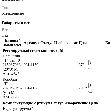
Тип
остекленные
Габариты и вес
Вес
1 кг
Базовый
Артикул
Статус
Изображение
Цена
Ко
комплект
Регулируемый (телескопический)
Наличник
"Т" Тип-0
2150*70*8
031-1159
378 р
(20*3) М
Арт: 4643
Коробка
"Т"
2070*70*32
031-1158
700 р
(у,п) М
Арт: 4642
Комплектующие
Артикул
Статус
Изображение
Цена
Нерегулируемый