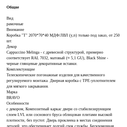
Общие
Вид
рамочные
Внимание
Коробка "Т" 2070*70*40 МДФ/ЛВЛ (у,п) только под заказ, от 250
шт.
Декор
Cappuccino Melinga - с древесной структурой, примерно
соответствует RAL 7032, матовый (≈ 5,1 GU), Black Shine -
черные глянцевые декоративные вставки.
Комплектующие
Телескопические погонажные изделия для качественного
регулируемого монтажа. Дверная коробка с TPE-уплотнителем
для мягкого закрывания.
Марка
BRAVO
Особенности
с декором, Композитный каркас двери со стабилизирующим
слоем LVL или соснового бруса облицован плитами высокой
плотности, без пустот. Дверь проклеена в местах соединения
деталей, что обеспечивает долгий срок службы. Бескромочная