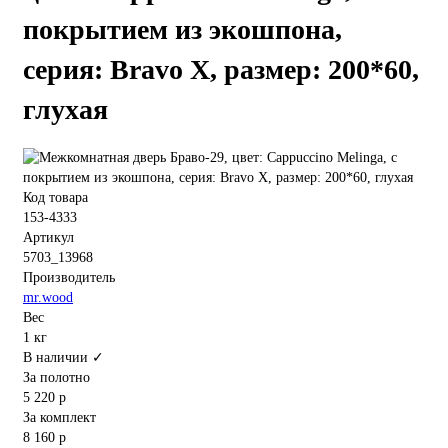
покрытием из экошпона,
серия: Bravo X, размер: 200*60,
глухая
Код товара
153-4333
Артикул
5703_13968
Производитель
mr.wood
Вес
1 кг
В наличии ✓
За полотно
5 220 р
За комплект
8 160 р