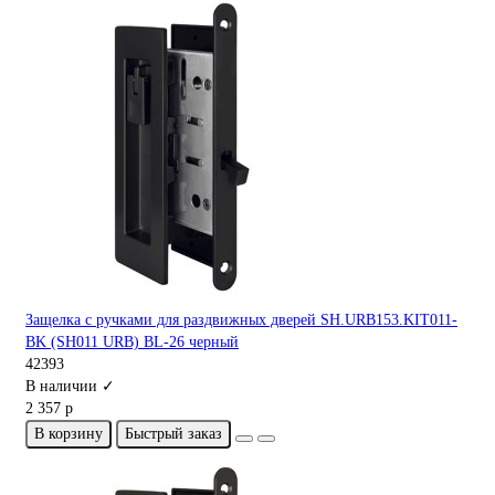
Защелка с ручками для раздвижных дверей SH.URB153.KIT011-
BK (SH011 URB) BL-26 черный
42393
В наличии ✓
2 357 р
В корзину
Быстрый заказ