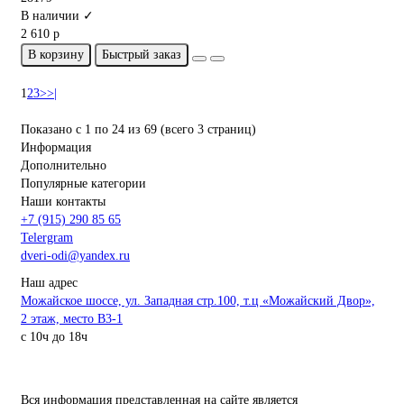
В наличии ✓
2 610 р
В корзину
Быстрый заказ
1
2
3
>
>|
Показано с 1 по 24 из 69 (всего 3 страниц)
Информация
Дополнительно
Популярные категории
Наши контакты
+7 (915) 290 85 65
Telergram
dveri-odi@yandex.ru
Наш адрес
Можайское шоссе, ул. Западная стр.100, т.ц «Можайский Двор»,
2 этаж, место B3-1
с 10ч до 18ч
Вся информация представленная на сайте является