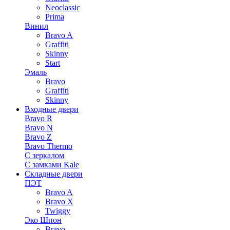
Neoclassic
Prima
Винил
Bravo A
Graffiti
Skinny
Start
Эмаль
Bravo
Graffiti
Skinny
Входные двери
Bravo R
Bravo N
Bravo Z
Bravo Thermo
С зеркалом
С замками Kale
Складные двери
ПЭТ
Bravo A
Bravo X
Twiggy
Эко Шпон
Bravo