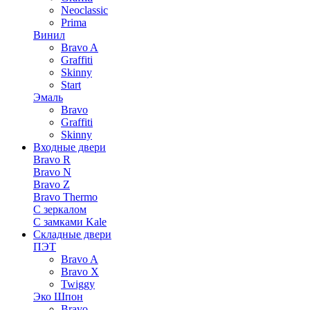
Neoclassic
Prima
Винил
Bravo A
Graffiti
Skinny
Start
Эмаль
Bravo
Graffiti
Skinny
Входные двери
Bravo R
Bravo N
Bravo Z
Bravo Thermo
С зеркалом
С замками Kale
Складные двери
ПЭТ
Bravo A
Bravo X
Twiggy
Эко Шпон
Bravo