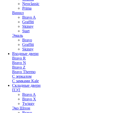
Neoclassic
Prima
Винил
Bravo A
Graffiti
Skinny
Start
Эмаль
Bravo
Graffiti
Skinny
Входные двери
Bravo R
Bravo N
Bravo Z
Bravo Thermo
С зеркалом
С замками Kale
Складные двери
ПЭТ
Bravo A
Bravo X
Twiggy
Эко Шпон
Bravo