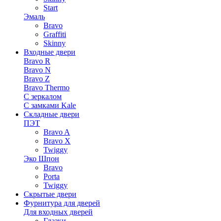
Start
Эмаль
Bravo
Graffiti
Skinny
Входные двери
Bravo R
Bravo N
Bravo Z
Bravo Thermo
С зеркалом
С замками Kale
Складные двери
ПЭТ
Bravo A
Bravo X
Twiggy
Эко Шпон
Bravo
Porta
Twiggy
Скрытые двери
Фурнитура для дверей
Для входных дверей
Глазки