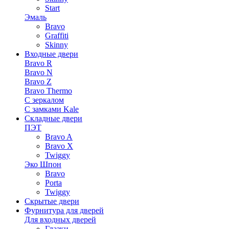
Start
Эмаль
Bravo
Graffiti
Skinny
Входные двери
Bravo R
Bravo N
Bravo Z
Bravo Thermo
С зеркалом
С замками Kale
Складные двери
ПЭТ
Bravo A
Bravo X
Twiggy
Эко Шпон
Bravo
Porta
Twiggy
Скрытые двери
Фурнитура для дверей
Для входных дверей
Глазки