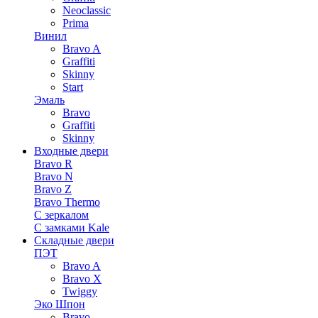
Neoclassic
Prima
Винил
Bravo A
Graffiti
Skinny
Start
Эмаль
Bravo
Graffiti
Skinny
Входные двери
Bravo R
Bravo N
Bravo Z
Bravo Thermo
С зеркалом
С замками Kale
Складные двери
ПЭТ
Bravo A
Bravo X
Twiggy
Эко Шпон
Bravo