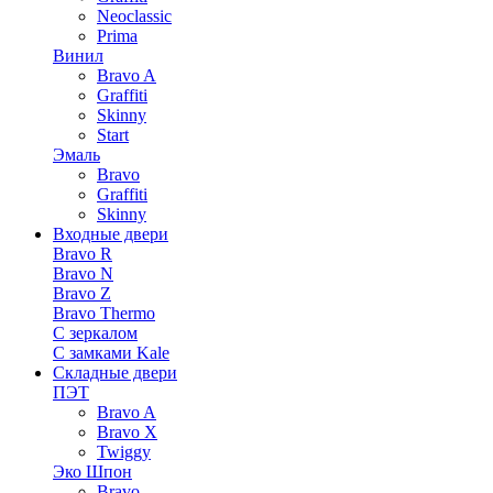
Neoclassic
Prima
Винил
Bravo A
Graffiti
Skinny
Start
Эмаль
Bravo
Graffiti
Skinny
Входные двери
Bravo R
Bravo N
Bravo Z
Bravo Thermo
С зеркалом
С замками Kale
Складные двери
ПЭТ
Bravo A
Bravo X
Twiggy
Эко Шпон
Bravo